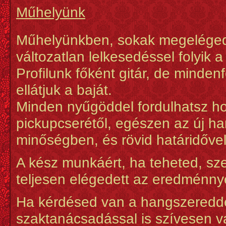
Műhelyünk
Műhelyünkben, sokak megeléged
változatlan lelkesedéssel folyik
Profilunk főként gitár, de mind
ellátjuk a baját.
Minden nyűgöddel fordulhatsz hoz
pickupcserétől, egészen az új h
minőségben, és rövid határidővel
A kész munkáért, ha teheted, s
teljesen elégedett az eredménny
Ha kérdésed van a hangszeredde
szaktanácsadással is szívesen v