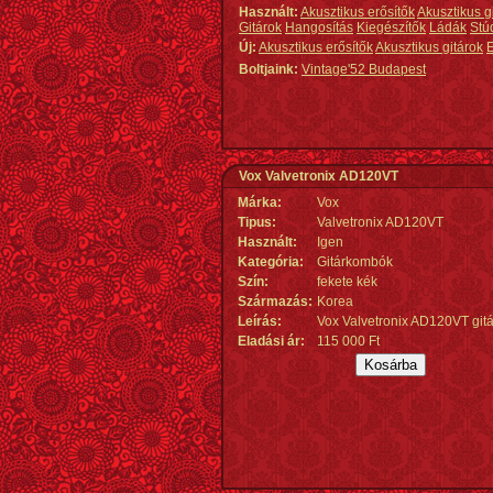
Használt:
Akusztikus erősítők
Akusztikus g
Gitárok
Hangosítás
Kiegészítők
Ládák
Stú
Új:
Akusztikus erősítők
Akusztikus gitárok
E
Boltjaink:
Vintage'52 Budapest
Vox Valvetronix AD120VT
Márka:
Vox
Tipus:
Valvetronix AD120VT
Használt:
Igen
Kategória:
Gitárkombók
Szín:
fekete kék
Származás
:
Korea
Leírás:
Vox Valvetronix AD120VT git
Eladási ár:
115 000 Ft