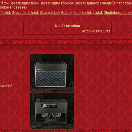
itárok
Basszusgitár fejek
Basszusgitár kombók
Basszusgitárok
Billentyűs hangszer
dióberendezések
ffektek
Gitárerősítő fejek
Gitárkombók
Gitárok
Kiegészítők
Ládák
Stúdióberendezé
Kosár tartalma
Az ön kosara üres
árkombó.