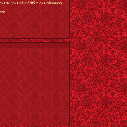
ek
Effektek
Gitárerősítő fejek
Gitárkombók
sek