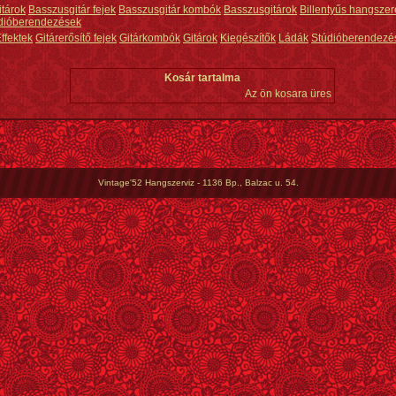
itárok
Basszusgitár fejek
Basszusgitár kombók
Basszusgitárok
Billentyűs hangszer
dióberendezések
ffektek
Gitárerősítő fejek
Gitárkombók
Gitárok
Kiegészítők
Ládák
Stúdióberendezé
Kosár tartalma
Az ön kosara üres
Vintage'52 Hangszerviz - 1136 Bp., Balzac u. 54.