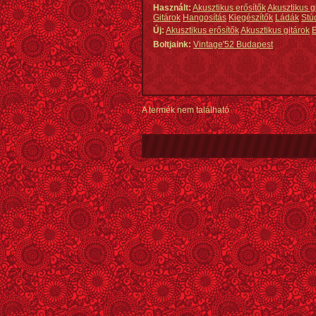
Használt:
Akusztikus erősítők
Akusztikus g
Gitárok
Hangosítás
Kiegészítők
Ládák
Stú
Új:
Akusztikus erősítők
Akusztikus gitárok
E
Boltjaink:
Vintage'52 Budapest
A termék nem található