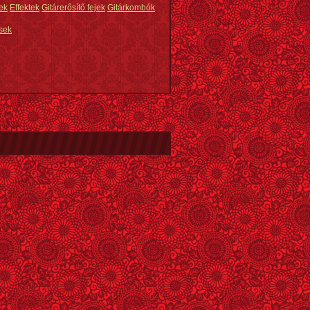
ek
Effektek
Gitárerősítő fejek
Gitárkombók
sek