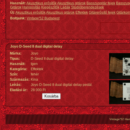
Használt:
Akusztikus erősítők
Akusztikus gitárok
Basszusgitár fejek
Basszus
Gitárok
Hangosítás
Kiegészítők
Ládák
Stúdióberendezések
Új:
Akusztikus erősítők
Akusztikus gitárok
Effektek
Gitárerősítő fejek
Gitárko
Boltjaink:
Vintage'52 Budapest
Joyo D-Seed II dual digital delay
Márka:
Joyo
Tipus:
D-Seed II dual digital delay
Használt:
Igen
Kategória:
Effektek
Szín:
fehér
Származás
:
Kína
Leírás:
Joyo D-Seed II dual digital delay pedál.
Eladási ár:
28 000 Ft
Vintage'52 Hang