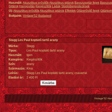
Használt:
Akusztikus erősítők
Akusztikus gitárok
Basszusgitár fejek
Basszus
Gitárok
Hangosítás
Kiegészítők
Ládák
Stúdióberendezések
Új:
Akusztikus erősítők
Akusztikus gitárok
Effektek
Gitárerősítő fejek
Gitárko
Boltjaink:
Vintage'52 Budapest
Stagg Les Paul koptató tartó arany
Márka:
Stagg
Tipus:
Les Paul koptató tartó arany
Használt:
Igen
Kategória:
Kiegészítők
Szín:
arany
Származás
:
Kína
Leírás:
Stagg Les Paul koptató tartó arany, csavarral.
Eladási ár:
2 400 Ft
Vintage'52 Hang