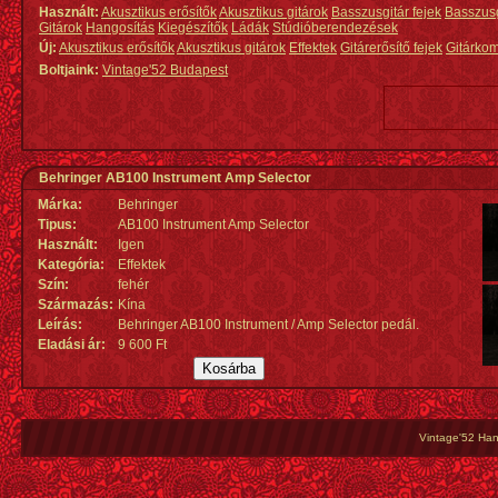
Használt:
Akusztikus erősítők
Akusztikus gitárok
Basszusgitár fejek
Basszus
Gitárok
Hangosítás
Kiegészítők
Ládák
Stúdióberendezések
Új:
Akusztikus erősítők
Akusztikus gitárok
Effektek
Gitárerősítő fejek
Gitárko
Boltjaink:
Vintage'52 Budapest
Behringer AB100 Instrument Amp Selector
Márka:
Behringer
Tipus:
AB100 Instrument Amp Selector
Használt:
Igen
Kategória:
Effektek
Szín:
fehér
Származás
:
Kína
Leírás:
Behringer AB100 Instrument / Amp Selector pedál.
Eladási ár:
9 600 Ft
Vintage'52 Hang