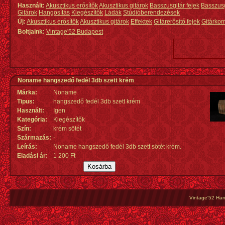
Használt:
Akusztikus erősítők
Akusztikus gitárok
Basszusgitár fejek
Basszus
Gitárok
Hangosítás
Kiegészítők
Ládák
Stúdióberendezések
Új:
Akusztikus erősítők
Akusztikus gitárok
Effektek
Gitárerősítő fejek
Gitárko
Boltjaink:
Vintage'52 Budapest
Noname hangszedő fedél 3db szett krém
Márka:
Noname
Tipus:
hangszedő fedél 3db szett krém
Használt:
Igen
Kategória:
Kiegészítők
Szín:
krém sötét
Származás
:
-
Leírás:
Noname hangszedő fedél 3db szett sötét krém.
Eladási ár:
1 200 Ft
Vintage'52 Hang