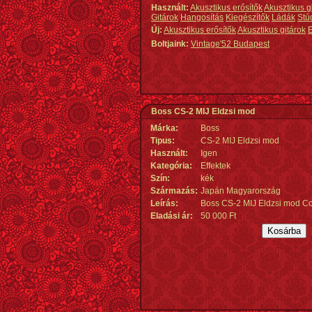
Használt:
Akusztikus erősítők
Akusztikus g
Gitárok
Hangosítás
Kiegészítők
Ládák
Stú
Új:
Akusztikus erősítők
Akusztikus gitárok
E
Boltjaink:
Vintage'52 Budapest
Boss CS-2 MIJ Eldzsi mod
Márka:
Boss
Tipus:
CS-2 MIJ Eldzsi mod
Használt:
Igen
Kategória:
Effektek
Szín:
kék
Származás
:
Japán Magyarország
Leírás:
Boss CS-2 MIJ Eldzsi mod Co
Eladási ár:
50 000 Ft