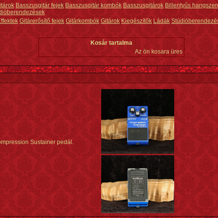
itárok
Basszusgitár fejek
Basszusgitár kombók
Basszusgitárok
Billentyűs hangszer
dióberendezések
ffektek
Gitárerősítő fejek
Gitárkombók
Gitárok
Kiegészítők
Ládák
Stúdióberendezé
Kosár tartalma
Az ön kosara üres
mpression Sustainer pedál.