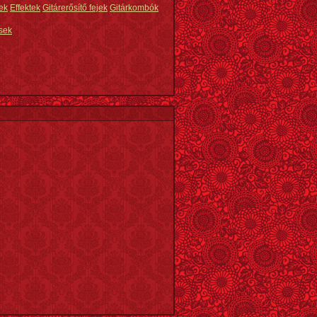
ek
Effektek
Gitárerősítő fejek
Gitárkombók
sek