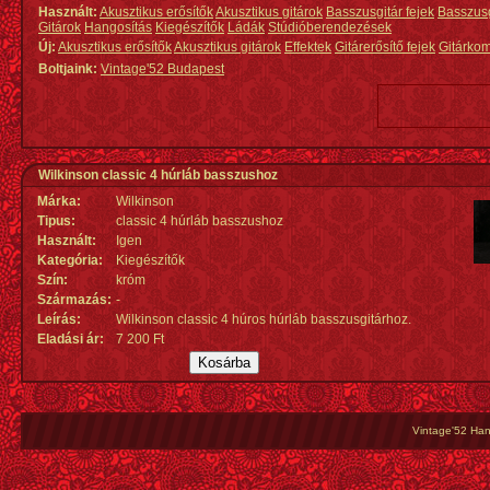
Használt:
Akusztikus erősítők
Akusztikus gitárok
Basszusgitár fejek
Basszus
Gitárok
Hangosítás
Kiegészítők
Ládák
Stúdióberendezések
Új:
Akusztikus erősítők
Akusztikus gitárok
Effektek
Gitárerősítő fejek
Gitárko
Boltjaink:
Vintage'52 Budapest
Wilkinson classic 4 húrláb basszushoz
Márka:
Wilkinson
Tipus:
classic 4 húrláb basszushoz
Használt:
Igen
Kategória:
Kiegészítők
Szín:
króm
Származás
:
-
Leírás:
Wilkinson classic 4 húros húrláb basszusgitárhoz.
Eladási ár:
7 200 Ft
Vintage'52 Hang