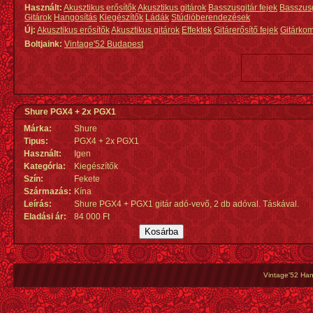
Használt:
Akusztikus erősítők
Akusztikus gitárok
Basszusgitár fejek
Basszus
Gitárok
Hangosítás
Kiegészítők
Ládák
Stúdióberendezések
Új:
Akusztikus erősítők
Akusztikus gitárok
Effektek
Gitárerősítő fejek
Gitárko
Boltjaink:
Vintage'52 Budapest
Shure PGX4 + 2x PGX1
Márka:
Shure
Tipus:
PGX4 + 2x PGX1
Használt:
Igen
Kategória:
Kiegészítők
Szín:
Fekete
Származás
:
Kína
Leírás:
Shure PGX4 + PGX1 gitár adó-vevő, 2 db adóval. Táskával.
Eladási ár:
84 000 Ft
Vintage'52 Hang