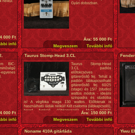
k nélkül.
Gyári dobozban.
4 000 Ft
Ára: 55 000 Ft
2.
Taurus Stomp-Head 3.CL
Fender
um BIC-
Taurus Stomp-Head
minőségű
3.CL padlós
egyenes
előfokcsöves
.
gitárerősítő fej. Tehát a
padlón lábkapcsolható
gitárerősítő fej. 60/25
(stage) és 15/7 (studio)
wattos módok - ideális
színpadra és stúdióba
is! A végfoka maga 130 wattos. Előfoknak is
használható ládák nélkül! Két csatorna (lábkapcsoló),
boost funkció (lábkapcsoló), Mute némító
4 000 Ft
Ára: 150 000 Ft
(lábkapcsoló), kapcsolható bemeneti jelszint, FX
loop, Line kimenet ládaszimulációval, fejhallgató
kimenet, Aux in bemenet külső zene bejátszásához
kizárólag a fejhallgató kimenethez, Mix Mode a két
Noname 410A gitárláda
Yiwu EF
csatorna egymáshoz keveréséhez, külső