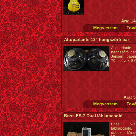
Ára: 14
Altoparlante 12" hangszóró pár
Altoparla
hangszóró pár,
Jensen papírr
70-es évek. 8 
Ára: 5
Boss FS-7 Dual lábkapcsoló
Boss FS-
lábkapcsoló
doboz. Mind