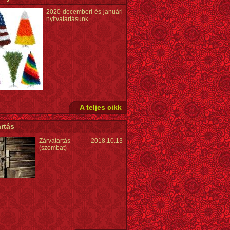
2020 decemberi és januári
nyitvatartásunk
A teljes cikk
rtás
Zárvatartás 2018.10.13
(szombat)