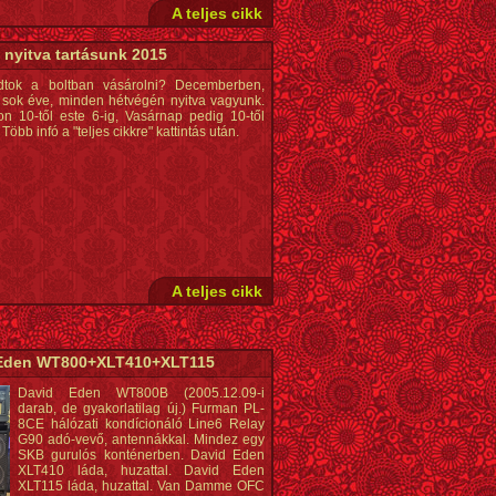
A teljes cikk
 nyitva tartásunk 2015
dtok a boltban vásárolni? Decemberben,
sok éve, minden hétvégén nyitva vagyunk.
n 10-től este 6-ig, Vasárnap pedig 10-től
 Több infó a "teljes cikkre" kattintás után.
A teljes cikk
Eden WT800+XLT410+XLT115
David Eden WT800B (2005.12.09-i
darab, de gyakorlatilag új.) Furman PL-
8CE hálózati kondícionáló Line6 Relay
G90 adó-vevő, antennákkal. Mindez egy
SKB gurulós konténerben. David Eden
XLT410 láda, huzattal. David Eden
XLT115 láda, huzattal. Van Damme OFC