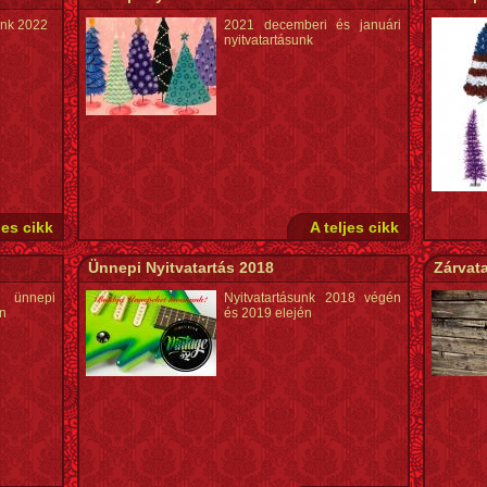
unk 2022
2021 decemberi és januári
nyitvatartásunk
jes cikk
A teljes cikk
Ünnepi Nyitvatartás 2018
Zárvata
ünnepi
Nyitvatartásunk 2018 végén
en
és 2019 elején