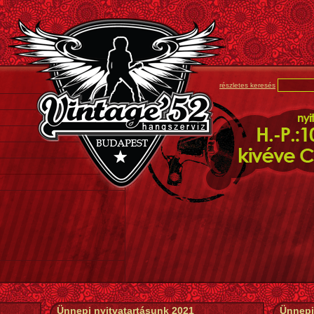
részletes keresés
Ünnepi nyitvatartásunk 2021
Ünnepi