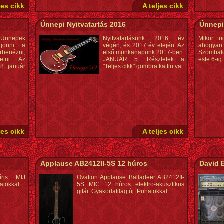
jes cikk
A teljes cikk
Ünnepi Nyitvatartás 2016
Ünnepi
nnepek
Nyitvatartásunk 2016 év
Mikor tu
 jönni a
végén, és 2017 év elején. Az
ahogyan 
benézni,
első munkanapunk 2017-ben:
Szombato
getni. Az
JANUÁR 5. Részletek a
este 6-ig.
8 január
"Teljes cikk" gombra kattintva.
jes cikk
A teljes cikk
Applause AB2412II-5S 12 húros
David 
ris MIJ
Ovation Applause Balladeer AB2412II-
atokkal.
5S MIC 12 húros elektro-akusztikus
gitár. Gyakorlatilag új. Puhatokkal.