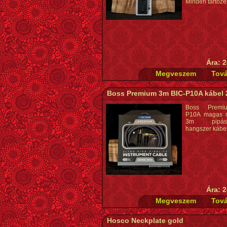
Minden tartozé
Ára: 2
Boss Premium 3m BIC-P10A kábel 
Boss Premi
P10A magas 
3m pipás-
hangszer kábel
Ára: 2
Hosco Neckplate gold