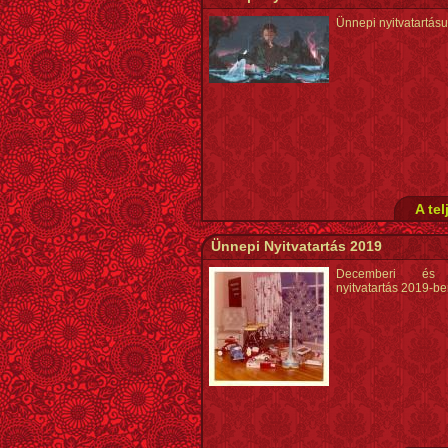
Ünnepi nyitvatartás
A tel
Ünnepi Nyitvatartás 2019
Decemberi és 
nyitvatartás 2019-b