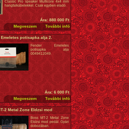
Classic Pro speaker Multicore 4x4 mm
hangfalkábelekkel. Csak egyben eladó.
Ára: 880 000 Ft
Emeletes potisapka alja 2.
Fender Emeletes
potisapka alja
0049412049.
Ára: 6 000 Ft
T-2 Metal Zone Eldzsi mod
Boss MT-2 Metal Zone
Eldzsi mod pedál. Gyári
dobozában.