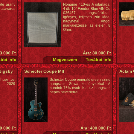
lábkapcsolóval is használható, összesen 2,2 kg
ate arany
Noname 410-es A gitárláda,
tömegű.
csavaros
4 db 10" Fender Blue AlNiCo
036457 hangszórókkal.
Igényes, teljesen zárt láda,
nagynevű Angol
márkajelzéssel az elején. 8
Ohm.
 3 000 Ft
Ára: 80 000 Ft
Bigsby
Schecter Coupe MII
Aclam 
iger Jet
Schecter Coupe emerald green színű
ár. 2029
hangszer, Gewa keménytokkal. A
bundok 75%-osak. Klassz hangszer,
pepita hevederrel.
0 000 Ft
Ára: 400 000 Ft