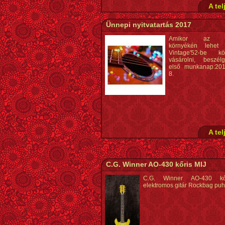
A tel
Ünnepi nyitvatartás 2017
Amikor az Ü
környékén lehet
Vintage'52-be kör
vásárolni, beszél
első munkanap:201
8.
A tel
C.G. Winner AO-430 kőris MIJ
C.G. Winner AO-430 kő
elektromos gitár Rockbag puh