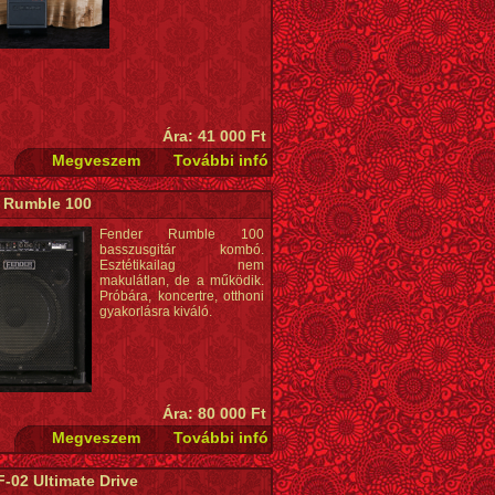
Ára: 41 000 Ft
 Rumble 100
Fender Rumble 100
basszusgitár kombó.
Esztétikailag nem
makulátlan, de a működik.
Próbára, koncertre, otthoni
gyakorlásra kiváló.
Ára: 80 000 Ft
-02 Ultimate Drive