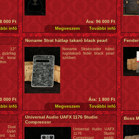
8 000 Ft
Ára: 96 000 Ft
Noname Strat hátlap takaró black pearl
Fender 
nte 12"
Noname Stratocaster hátsó
 gyárilag
rugótakaró fedél black pearl
al, korai
színben.
Ohm.
0 000 Ft
Ára: 1 800 Ft
Universal Audio UAFX 1176 Studio
Boss M
Compressor
7 Dual
Universal Audio UAFX
. Gyári
1176 Studio
ent tud.
Compressor pedál.