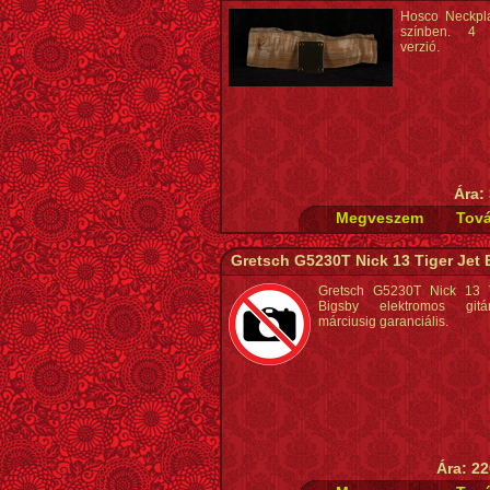
Hosco Neckpl
színben. 4 
verzió.
Ára:
Gretsch G5230T Nick 13 Tiger Jet 
Gretsch G5230T Nick 13 T
Bigsby elektromos git
márciusig garanciális.
Ára: 22