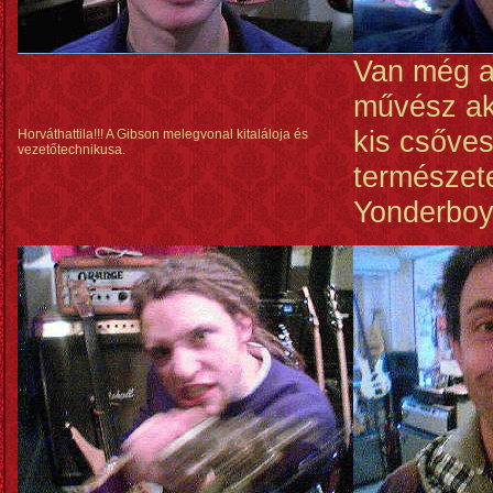
Van még a
művész aki
kis csőves
Horváthattila!!! A Gibson melegvonal kitaláloja és
vezetőtechnikusa.
természet
Yonderbo