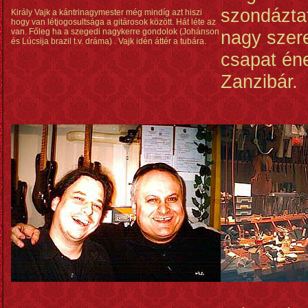
szondázta
Király Vajk a kántrinagymester még mindíg azt hiszi
hogy van létjogosultsága a gitárosok között. Hát léte az
van. Főleg ha a szegedi nagykerre gondolok (Johánson
nagy szere
és Lúcsija brazil t.v. dráma) . Vajk idén áttér a tubára.
csapat én
Zanzibár.