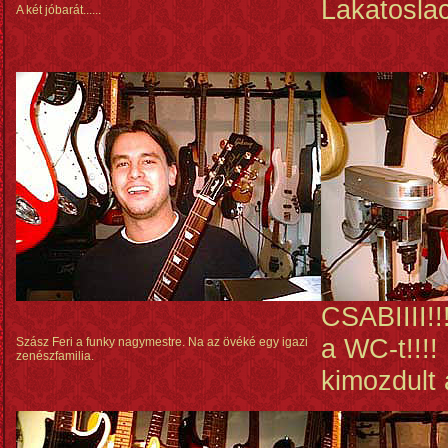
Lakatoslac
A két jóbarát......
CSABIIII!!
a WC-t!!!!
Szász Feri a funky nagymestre. Na az övéké egy igazi
zenészfamilia.
kimozdult 