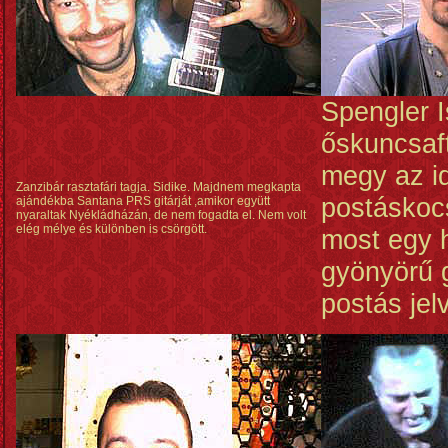
Spengler I
őskuncsaf
megy az i
Zanzibár rasztafári tagja. Sidike. Majdnem megkapta
postáskocs
ajándékba Santana PRS gitárját ,amikor együtt
nyaraltak Nyékládházán, de nem fogadta el. Nem volt
elég mélye és különben is csörgött.
most egy 
gyönyörű 
postás jel