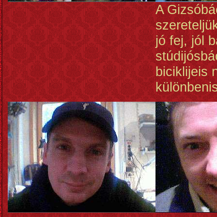
A Gizsóbá
szereteljü
jó fej, jól
stúdijósbá
biciklijeis
különbenis