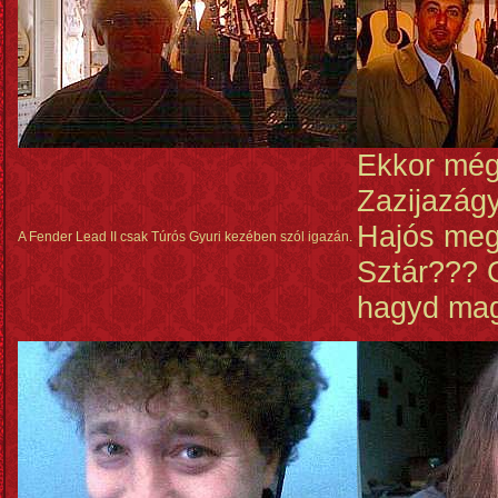
Ekkor mé
Zazijazág
Hajós me
A Fender Lead II csak Túrós Gyuri kezében szól igazán.
Sztár??? 
hagyd ma