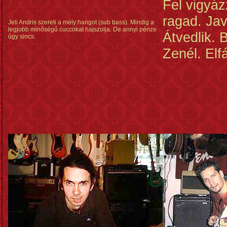
Fel vigyáz
ragad. Jav
Jeli Andris szereti a mély hangot (sub bass). Mindig a
legjobb minőségű cuccokat hajszolja. De annyi pénze
Átvedlik. B
úgy sincs.
Zenél. Elfá