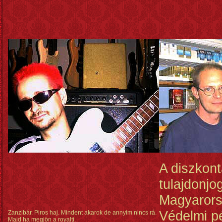
A diszkon
tulajdonjog
Magyarors
Védelmi p
Zanzibár. Piros haj. Mindent akarok de annyim nincs rá.
Majd ha megjön a royalti.