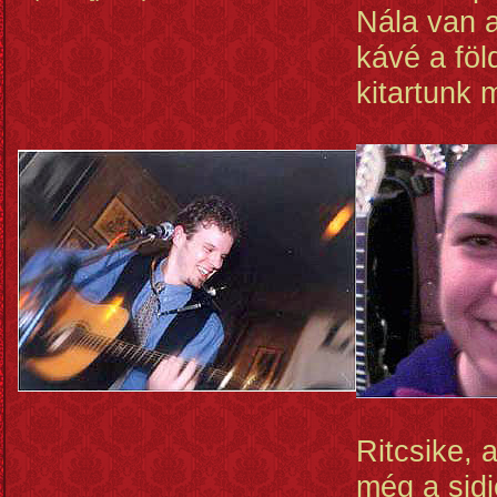
Nála van 
kávé a föl
kitartunk m
Ritcsike, 
még a sidi