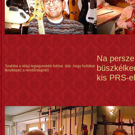
Na persze
büszkélke
Szabika a világ legügyesebb fotósa. (kár ,hogy hullákat
fényképez a rendőrségnél)
kis PRS-el