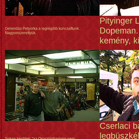
Pityinger 
Dopeman. 
Gerendás Petyorka a legrégibb kuncsaftunk.
Nagyonszerettyük.
kemény, ki
Cserlaci b
legbüszké
Sokan kérditek: "az Oroszlánbarlang nem