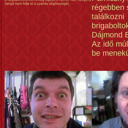
Gergő nem hitte el a számla végősszegét.
régebben s
találkozni
brigabolto
Dájmond B
Az idő múl
be menekü