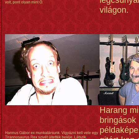
volt, pont olyan mint Ő.
világon.
Harang m
bringások 
példaképe
Hannus Gábor ex munkatársunk. Vigyázni kell vele egy
Tirannosaurus Rex szivét ültették beléje. Látszik.