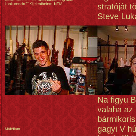
konkurencia?" Kijelenthetem: NEM
stratóját t
Steve Luka
Na figyu B
valaha az 
bármikoris 
gagyi V h
Mátéfiam.