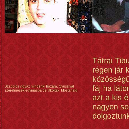
Tátrai Ti
régen jár k
közösségü
fáj ha lát
Szabolcs vigyáz mindenki házára. Gyuszival
szerelmesek egymásba de titkolták. Mostanáig.
azt a kis 
nagyon so
dolgoztun