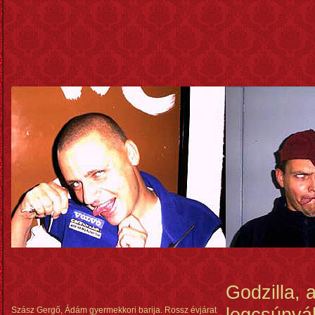
Godzilla, a
legcsúnyá
Szász Gergő, Ádám gyermekkori barija. Rossz évjárat