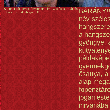
Simonattiról egy regény lehetne írni. Ő is ősi kuntsáft és
BÁRÁNY!!!
jóbarát. ui: haknibrigádd!!!!
név széles
hangszere
a hangsze
gyöngye, 
kutyateny
példaképe
gyermekg
ősattya, 
alap mega
főpénztáro
jógameste
nirvánába 