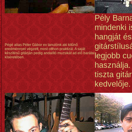
Pély Barn
mindenki i
hangját és
gitárstílu
Pégé alias Péter Gábor ex tanulónk aki kitűnő
eredménnyel végzett, most otthon praktizál. A saját
készítésű gitárján pedig andalító muzsikát ad elő barátai
legjobb c
kíséretében.
használja.
tiszta git
kedvelője.