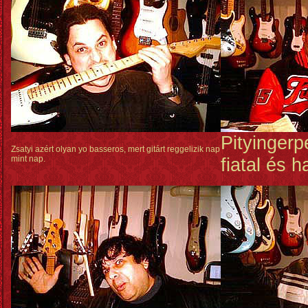
Pityingerpe
Zsatyi azért olyan yo basseros, mert gitárt reggelizik nap
mint nap.
fiatal és 