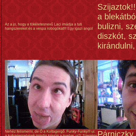
Szijaztok!
a blekátbó
bulizni, s
Az a jo, hogy a tökéletesnevű Laci imádja a tuti
hangszereket és a vespa robogókat!!! Egy igazi angol
diszkót, s
kirándulni, 
Nehéz felismerni, de Ő a Koltagergő. Funky-Funky!!! ui:
Párniczky 
a kutyaperselynek mindíg kigyün a nyelve. ui2: Szegény