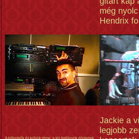
gitárt kap
még nyolc 
Hendrix fo
Jackie a v
legjobb ze
A billentyűk és kütyük réme, a kis tinilányok döglenek