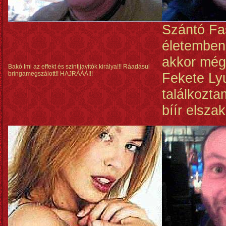
Szántó Fa
életemben
akkor még
Bakó Imi az effekt és szintijavítók királya!!! Ráadásul
bringamegszálott!! HAJRÁÁÁ!!!
Fekete Ly
találkozt
bíír elszak