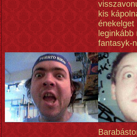
visszavon
kis kápol
énekelget 
leginkább
fantasyk-n
Barabásto