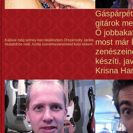
Gáspárpéte
gitárok me
Ő jobbakat
most már Í
Kájlival még sidney-ben találkoztam Orszánszky Jackie
mutatott be neki. Azóta szerelmesleveleket küld nekem.
zenészein
készíti, ja
Krisna Ha