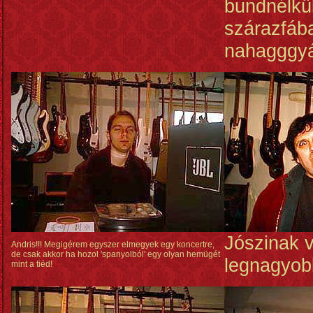
bundnélkül
szárazfáb
nahagggyá
Jószinak v
Andris!!! Megigérem egyszer elmegyek egy koncertre,
de csak akkor ha hozol 'spanyolból' egy olyan hemügét
legnagyob
mint a tiéd!