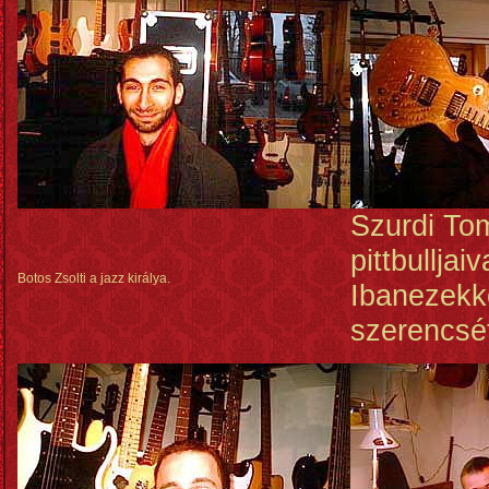
Szurdi Tom
pittbulljai
Botos Zsolti a jazz királya.
Ibanezekke
szerencsé