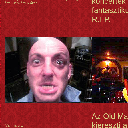
koncertek
érte. Nem értjük őket.
fantasztik
R.I.P.
Az Old Ma
kiereszti 
Várimarci...