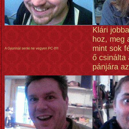
Klári jobb
hoz, meg 
mint sok f
A Gyurinál senki ne vegyen PC-t!!!!
ő csinálta
pánjára az