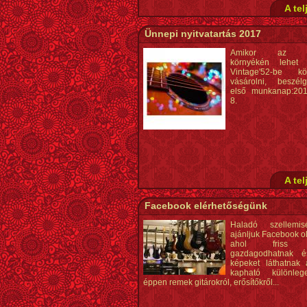
A tel
Ünnepi nyitvatartás 2017
Amikor az Ü
környékén lehet
Vintage'52-be kör
vásárolni, beszél
első munkanap:201
8.
A tel
Facebook elérhetőségünk
Haladó szellemis
ajánljuk Facebook o
ahol friss in
gazdagodhatnak 
képeket láthatnak
kapható különle
éppen remek gitárokról, erősítőkről...