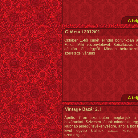
A tel
Gitársuli 2012/01
Október 1.-től ismét elindul boltunkban a 
Felkai Miki vezényletével. Beiratkozás s
délután fél négytől. Minden beiratkozn
szeretettel várunk!
A tel
Vintage Bazár 2. !
Április 7.-én szombaton megtartjuk a
bazárunkat. Szívesen látunk mindenkit, egy
klubnap jellegű tevékenységre, ahol a bolt
kívül egyéb kiállítók cuccai között i
szemezgetni.