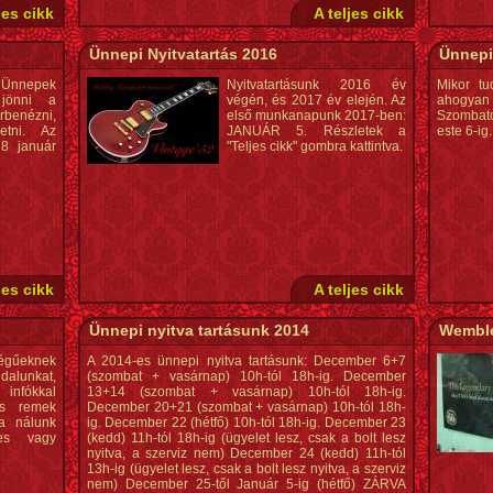
jes cikk
A teljes cikk
Ünnepi Nyitvatartás 2016
Ünnepi
nnepek
Nyitvatartásunk 2016 év
Mikor tu
 jönni a
végén, és 2017 év elején. Az
ahogyan 
benézni,
első munkanapunk 2017-ben:
Szombato
getni. Az
JANUÁR 5. Részletek a
este 6-ig.
8 január
"Teljes cikk" gombra kattintva.
jes cikk
A teljes cikk
Ünnepi nyitva tartásunk 2014
Wemble
égűeknek
A 2014-es ünnepi nyitva tartásunk: December 6+7
ldalunkat,
(szombat + vasárnap) 10h-tól 18h-ig. December
fókkal
13+14 (szombat + vasárnap) 10h-tól 18h-ig.
és remek
December 20+21 (szombat + vasárnap) 10h-tól 18h-
 a nálunk
ig. December 22 (hétfő) 10h-tól 18h-ig. December 23
ges vagy
(kedd) 11h-tól 18h-ig (ügyelet lesz, csak a bolt lesz
nyitva, a szerviz nem) December 24 (kedd) 11h-tól
13h-ig (ügyelet lesz, csak a bolt lesz nyitva, a szerviz
nem) December 25-től Január 5-ig (hétfő) ZÁRVA