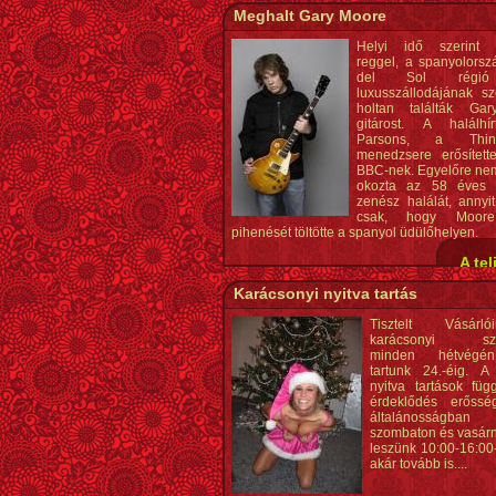
Meghalt Gary Moore
Helyi idő szerint 
reggel, a spanyolorsz
del Sol régió
luxusszállodájának s
holtan találták Ga
gitárost. A halálh
Parsons, a Thi
menedzsere erősítet
BBC-nek. Egyelőre nem
okozta az 58 éves 
zenész halálát, annyit
csak, hogy Moor
pihenését töltötte a spanyol üdülőhelyen.
A tel
Karácsonyi nyitva tartás
Tisztelt Vásárl
karácsonyi sze
minden hétvégén
tartunk 24.-éig. A
nyitva tartások fü
érdeklődés erőssé
általánosságban
szombaton és vasárn
leszünk 10:00-16:00-i
akár tovább is....