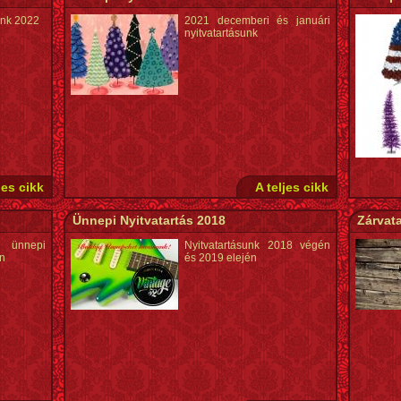
unk 2022
2021 decemberi és januári
nyitvatartásunk
jes cikk
A teljes cikk
Ünnepi Nyitvatartás 2018
Zárvata
ünnepi
Nyitvatartásunk 2018 végén
en
és 2019 elején