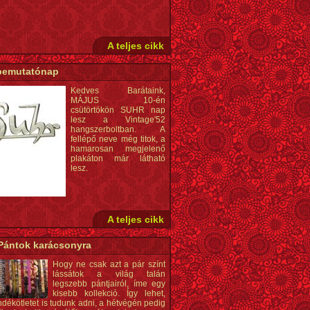
A teljes cikk
bemutatónap
Kedves Barátaink,
MÁJUS 10-én
csütörtökön SUHR nap
lesz a Vintage'52
hangszerboltban. A
fellépő neve még titok, a
hamarosan megjelenő
plakáton már látható
lesz.
A teljes cikk
ántok karácsonyra
Hogy ne csak azt a pár színt
lássátok a világ talán
legszebb pántjairól, íme egy
kisebb kollekció. Így lehet,
dékötletet is tudunk adni, a hétvégén pedig