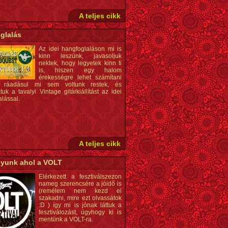
A teljes cikk
glalás
Az idei hangfoglaláson mi is
kinn leszünk, javasoljuk
nektek, hogy legyetek kinn ti
is, hiszen egy halom
érekességre lehet számítani
, ráadásul mi sem voltunk restek, és
uk a tavalyi Vintage gitárkiállítást az idei
lással.
A teljes cikk
gyunk ahol a VOLT
Elérkezett a fesztiválszezon
nameg szerencsére a jóidő is
(remélem nem kezd el
szakadni, mire ezt olvassátok
:D ) így mi is jónak láttuk a
fesztiválozást, úgyhogy ki is
mentünk a VOLT-ra.