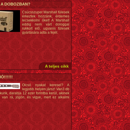
N A DOBOZBAN?
Csúcsszuper Marshall fülesek
érkeztek hozzánk, érdemes
lecsekkolni őket! A Marshall
eddig nem várt dologgal
rukkolt elő, ugyanis fülesek
gyártására adta a fejét.
A teljes cikk
Ó!!!!!!
Olcsó nyakat keresel? A
legjobb helyen jársz! Van3 db
kunk, darabja 12 ezer forintba kerül, akinek
 van rá, jöjjön, és vigye, mert ez alkalmi