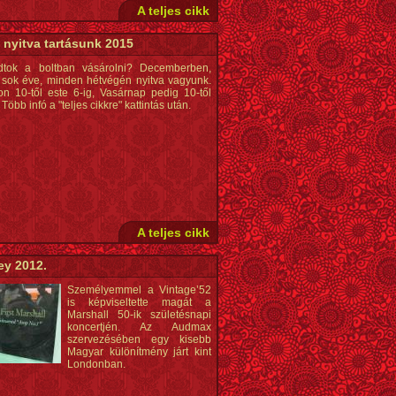
A teljes cikk
 nyitva tartásunk 2015
dtok a boltban vásárolni? Decemberben,
sok éve, minden hétvégén nyitva vagyunk.
n 10-től este 6-ig, Vasárnap pedig 10-től
 Több infó a "teljes cikkre" kattintás után.
A teljes cikk
y 2012.
Személyemmel a Vintage’52
is képviseltette magát a
Marshall 50-ik születésnapi
koncertjén. Az Audmax
szervezésében egy kisebb
Magyar különítmény járt kint
Londonban.