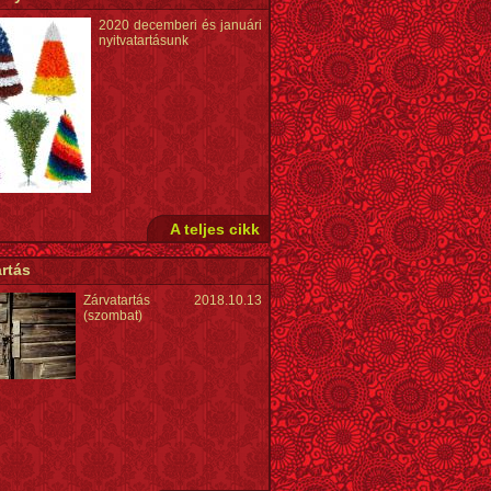
2020 decemberi és januári
nyitvatartásunk
A teljes cikk
rtás
Zárvatartás 2018.10.13
(szombat)