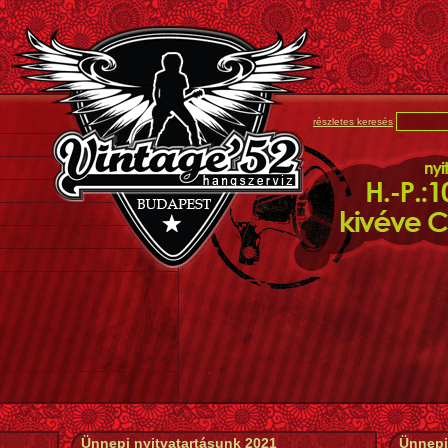
részletes keresés
Ünnepi nyitvatartásunk 2021
Ünnepi