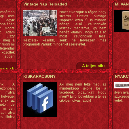
Vintage Nap Reloaded
MI VA
vasárnap
Ismét elkezdjük a régen nagy
ági Costa
sikerrel futtatott Vintage
 egyik
Napokat, ezen túl is minden
zobájában
hónap első csütörtökén
ry Moore
lesznek megtartva, így nem
írt Adam
nehéz kitalálni, hogy az első
n Lizzy
most csütörtökön lesz!
te meg a
Részletek később, senki ne tervezzen más
 tudni mi
programot! Várunk mindenkit szeretettel.
legendás
 közöltek
e éppen
A teljes cikk
jes cikk
KISKARÁCSONY
NYAKCI
óink! A
Aki még nem tette meg, az
zonban,
mindenképp jelölje be a
 nyitva
facebook oldaunkat! Hogy
ilyen nya
 hétvégéi
miért? Erről bővebben a teljes
szüksége
ggenek az
cikkben olvashattok!
vétel.
gétől, de
 minden
ap nyitva
g, illetve