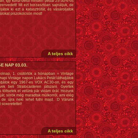
ban, így körül-belül minden pedál 25-30%-os
zenvedett! Mi ezt borzasztóan sajnáljuk, de
ljátok ki ezt a katasztrófát, és vásároljatok
lokat piszokolcsón most!
A teljes cikk
E NAP 03.03.
Holnap, 1. csütörtök a hónapban = Vintage
napi Vintage napon Lukács Petát láthatjátok
atjátok egy 1967-es VOX AC30-on, és egy
vek beli Stratocasteren játszani. Gyertek
s töltsetek el velünk pár vidám órát. Hozunk
ját, sörök még maradtak múlkorról, ami elég
 de újra neki lehet futni majd. :D Várunk
 soxeretettel!
A teljes cikk