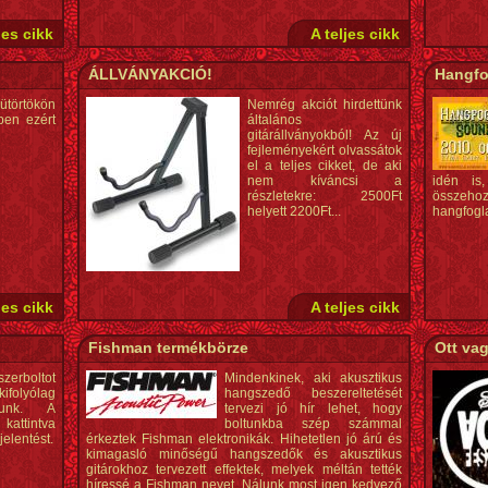
jes cikk
A teljes cikk
ÁLLVÁNYAKCIÓ!
Hangfo
ütörtökön
Nemrég akciót hirdettünk
pen ezért
általános
gitárállványokból! Az új
fejleményekért olvassátok
el a teljes cikket, de aki
nem kíváncsi a
idén is
részletekre: 2500Ft
összehozt
helyett 2200Ft...
hangfogla
jes cikk
A teljes cikk
Fishman termékbörze
Ott va
erboltot
Mindenkinek, aki akusztikus
ifolyólag
hangszedő beszereltetését
nunk. A
tervezi jó hír lehet, hogy
ttintva
boltunkba szép számmal
jelentést.
érkeztek Fishman elektronikák. Hihetetlen jó árú és
kimagasló minőségű hangszedők és akusztikus
gitárokhoz tervezett effektek, melyek méltán tették
híressé a Fishman nevet. Nálunk most igen kedvező