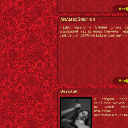
A tel
ÁRAMSZÜNET!!!!!
Tisztelt vásárlóink! Október 14.-én cs
áramszünet lesz az egész környéken, ép
csak délután 14:00-kor tudunk csak kinyitni!
A tel
Bezártuk
A szegedi hangsz
sajnálatos okokból k
be kellett zár
részletekre ka
olvashatod a teljes be