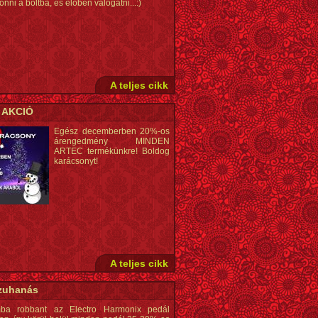
jönni a boltba, és élőben válogatni...:)
A teljes cikk
 AKCIÓ
Egész decemberben 20%-os
árengedmény MINDEN
ARTEC termékünkre! Boldog
karácsonyt!
A teljes cikk
zuhanás
ba robbant az Electro Harmonix pedál