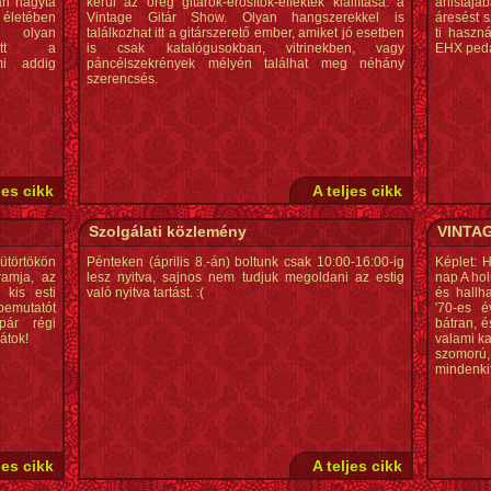
an hagyta
kerül az öreg gitárok-erősítők-effektek kiállítása: a
árlistájá
 életében
Vintage Gitár Show. Olyan hangszerekkel is
áresést s
 olyan
találkozhat itt a gitárszerető ember, amiket jó esetben
ti haszná
zott a
is csak katalógusokban, vitrinekben, vagy
EHX pedá
mi addig
páncélszekrények mélyén találhat meg néhány
szerencsés.
jes cikk
A teljes cikk
Szolgálati közlemény
VINTAG
ütörtökön
Pénteken (április 8.-án) boltunk csak 10:00-16:00-ig
Képlet: 
ramja, az
lesz nyitva, sajnos nem tudjuk megoldani az estig
nap A hol
kis esti
való nyitva tartást. :(
és hallh
bemutatót
'70-es é
pár régi
bátran, é
átok!
valami ka
szomorú,
mindenkit
jes cikk
A teljes cikk