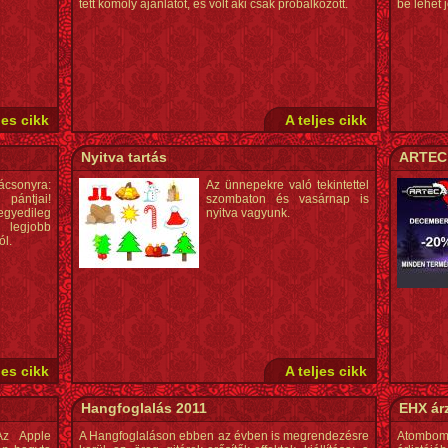
tett komoly ajánlatot, és volt aki csak próbálkozott.
be lehet 
jes cikk
A teljes cikk
Nyitva tartás
ARTEC
ácsonyra:
Az ünnepekre való tekintettel
pántjai!
szombaton és vasárnap is
yedileg
nyitva vagyunk.
 legjobb
l.
jes cikk
A teljes cikk
Hangfoglalás 2011
EHX ár
Az Apple
A Hangfoglaláson ebben az évben is megrendezésre
Atombom