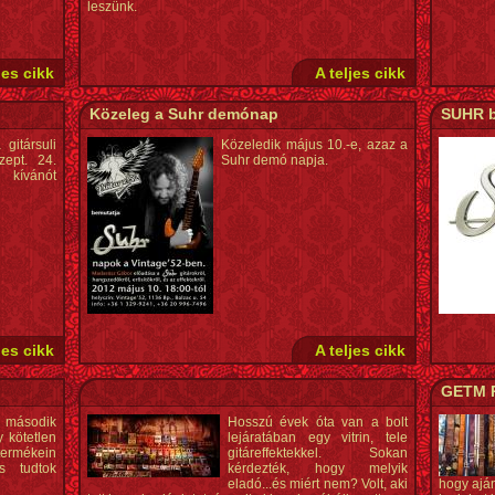
leszünk.
jes cikk
A teljes cikk
Közeleg a Suhr demónap
SUHR 
gitársuli
Közeledik május 10.-e, azaz a
zept. 24.
Suhr demó napja.
i kívánót
jes cikk
A teljes cikk
GETM P
 második
Hosszú évek óta van a bolt
 kötetlen
lejáratában egy vitrin, tele
 termékein
gitáreffektekkel. Sokan
s tudtok
kérdezték, hogy melyik
eladó...és miért nem? Volt, aki
hogy aján