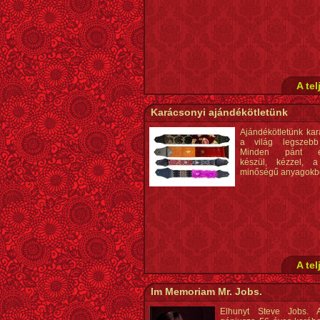
A tel
Karácsonyi ajándékötletünk
Ajándékötletünk kar
a világ legszebb 
Minden pánt eg
készül, kézzel, a
minőségű anyagokbó
A tel
Im Memoriam Mr. Jobs.
Elhunyt Steve Jobs. 