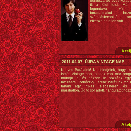
géniusza 56 éves koráb
itt a földi létet. Már
legendává vált,
forradalmakat ho
számítástechnikába, a
elképzelhetetlen volt.
A tel
2011.04.07. ÚJRA VINTAGE NAP
Kedves Barátaink! Ne feledjétek, hogy cs
ismét Vintage nap, akinek van már prog
mondja le, és nézzen le hozzánk egy 
lazulásra. Tornóczky Ferenc barátunk fog 
tartani egy '73-as Telecasteren, és 
marshallon. Üdítő sör adott, hangulatot hozz
A tel