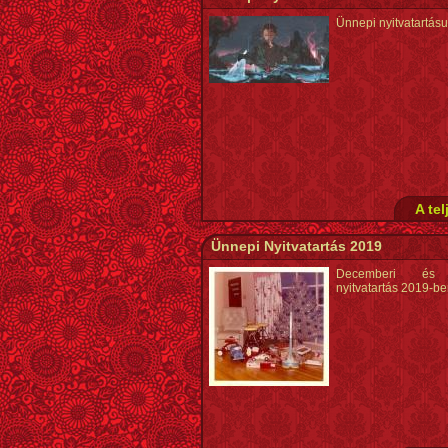
Ünnepi nyitvatartás
A tel
Ünnepi Nyitvatartás 2019
Decemberi és 
nyitvatartás 2019-b