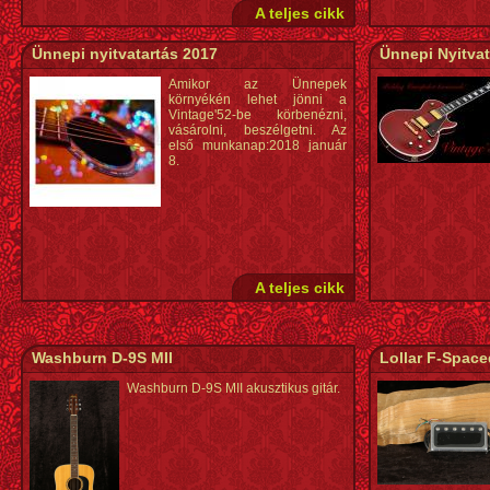
A teljes cikk
Ünnepi nyitvatartás 2017
Ünnepi Nyitvat
Amikor az Ünnepek
környékén lehet jönni a
Vintage'52-be körbenézni,
vásárolni, beszélgetni. Az
első munkanap:2018 január
8.
A teljes cikk
Washburn D-9S MII
Lollar F-Space
Washburn D-9S MII akusztikus gitár.