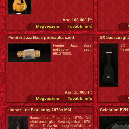
Ára: 108 000 Ft
Fender Jazz Bass potisapka szett
SX basszusgit
Fender Jazz Bass
SX 
potisapka szett
heved
991370000.
Ára: 10 000 Ft
Ibanez Les Paul copy 1970s MIJ
Celestion EVH
Ibanez Les Paul copy 1970s MIJ
elektromos gitár. Keménytokkal. 1970-
80-as DiMarzio hangszedőkkel. A