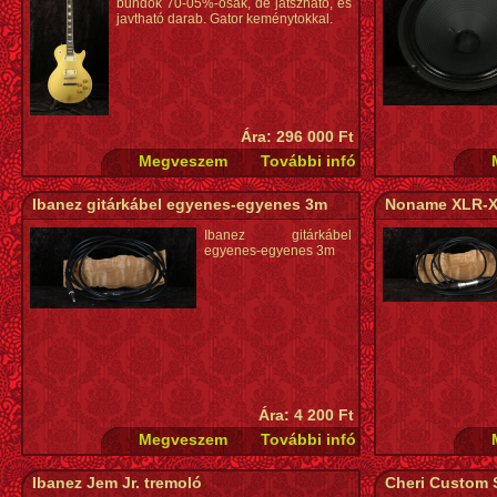
bundok 70-05%-osak, de játszható, és
javtható darab. Gator keménytokkal.
Ára: 296 000 Ft
Ibanez gitárkábel egyenes-egyenes 3m
Noname XLR-XL
Ibanez gitárkábel
egyenes-egyenes 3m
Ára: 4 200 Ft
Ibanez Jem Jr. tremoló
Cheri Custom S