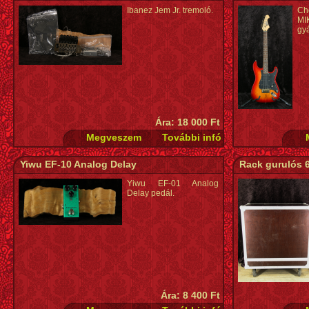
Ibanez Jem Jr. tremoló.
Ch
MI
gyá
Ára: 18 000 Ft
Yiwu EF-10 Analog Delay
Rack gurulós 
Yiwu EF-01 Analog
Delay pedál.
Ára: 8 400 Ft