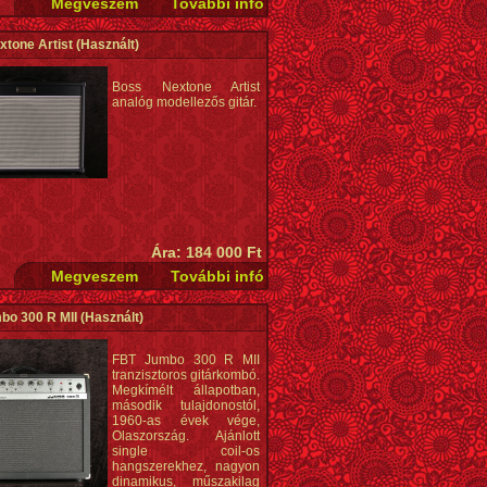
tone Artist
(Használt)
Boss Nextone Artist
analóg modellezős gitár.
Ára: 184 000 Ft
bo 300 R MII
(Használt)
FBT Jumbo 300 R MII
tranzisztoros gitárkombó.
Megkímélt állapotban,
második tulajdonostól,
1960-as évek vége,
Olaszország. Ajánlott
single coil-os
hangszerekhez, nagyon
dinamikus, műszakilag