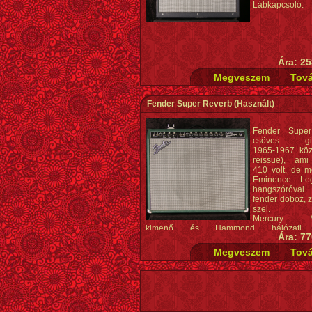
Lábkapcsoló.
Ára: 25
Fender Super Reverb
(Használt)
Fender Supe
csöves gitá
1965-1967 köz
reissue), ami
410 volt, de m
Eminence Le
hangszóróval. 
fender doboz, z
szel.
Mercury Vi
kimenő és Hammond hálózati tr
Ára: 77
Lábkapcsolóval.