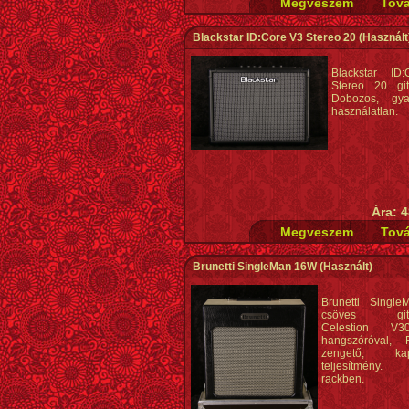
Blackstar ID:Core V3 Stereo 20
(Használt
Blackstar ID
Stereo 20 git
Dobozos, gyak
használatlan.
Ára: 4
Brunetti SingleMan 16W
(Használt)
Brunetti Singl
csöves gitá
Celestion V
hangszóróval, 
zengető, kapc
teljesítmény.
rackben.