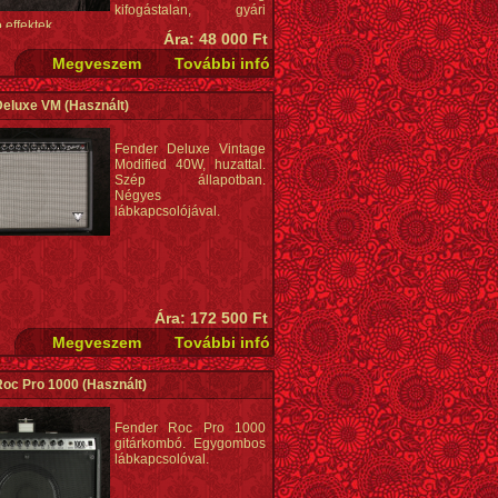
kifogástalan, gyári
ó effektek.
Ára: 48 000 Ft
Deluxe VM
(Használt)
Fender Deluxe Vintage
Modified 40W, huzattal.
Szép állapotban.
Négyes
lábkapcsolójával.
Ára: 172 500 Ft
Roc Pro 1000
(Használt)
Fender Roc Pro 1000
gitárkombó. Egygombos
lábkapcsolóval.