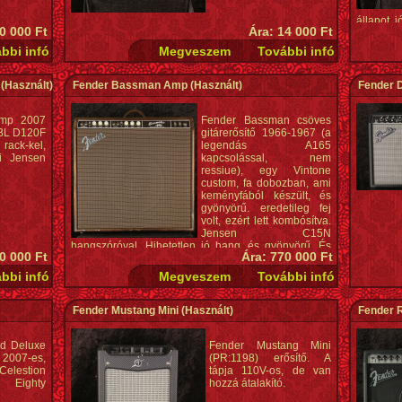
állapot, j
0 000 Ft
Ára: 14 000 Ft
(Használt)
Fender Bassman Amp
(Használt)
Fender 
Amp 2007
Fender Bassman csöves
JBL D120F
gitárerősítő 1966-1967 (a
ack-kel,
legendás A165
ti Jensen
kapcsolással, nem
ressiue), egy Vintone
custom, fa dobozban, ami
keményfából készült, és
gyönyörű. eredetileg fej
volt, ezért lett kombósítva.
Jensen C15N
hangszóróval. Hihetetlen jó hang, és gyönyörű. És
0 000 Ft
Ára: 770 000 Ft
persze nagyon nehéz.
Fender Mustang Mini
(Használt)
Fender 
d Deluxe
Fender Mustang Mini
2007-es,
(PR:1198) erősítő. A
Celestion
tápja 110V-os, de van
Eighty
hozzá átalakító.