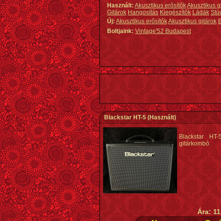
Használt:
Akusztikus erősítők
Akusztikus g
Gitárok
Hangosítás
Kiegészítők
Ládák
Stú
Új:
Akusztikus erősítők
Akusztikus gitárok
E
Boltjaink:
Vintage'52 Budapest
Blackstar HT-5
(Használt)
Blackstar HT-
gitárkombó.
Ára: 11