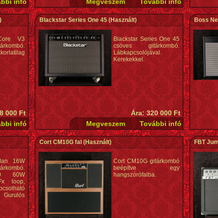
)
Blackstar Series One 45
(Használt)
Boss Nex
:Core V3
Blackstar Series One 45
árkombó.
csöves gitárkombó.
orlatilag
Lábkapcsolójával.
Kerekekkel.
8 000 Ft
Ára: 320 000 Ft
Cort CM10G fal
(Használt)
FBT Jum
eMan 16W
Cort CM10G gitárkombó
rkombó.
beépítve egy
30 60W
hangszórófalba.
Fx loop,
solható
 Gurulós