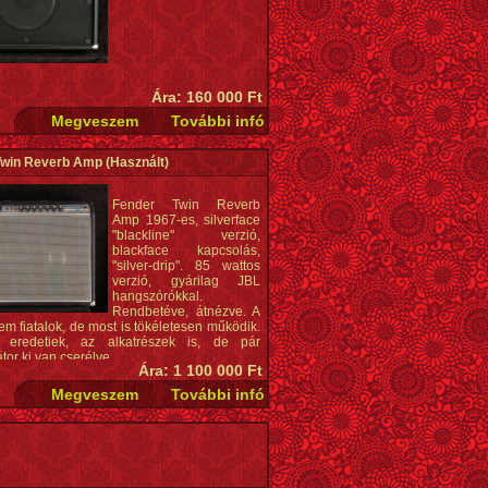
Ára: 160 000 Ft
Twin Reverb Amp
(Használt)
Fender Twin Reverb
Amp 1967-es, silverface
"blackline" verzió,
blackface kapcsolás,
"silver-drip". 85 wattos
verzió, gyárilag JBL
hangszórókkal.
Rendbetéve, átnézve. A
m fiatalok, de most is tökéletesen működik.
k eredetiek, az alkatrészek is, de pár
or ki van cserélve.
Ára: 1 100 000 Ft
m Twin Reverb, és nem teljesen silverface,
apcsolás még blackface.