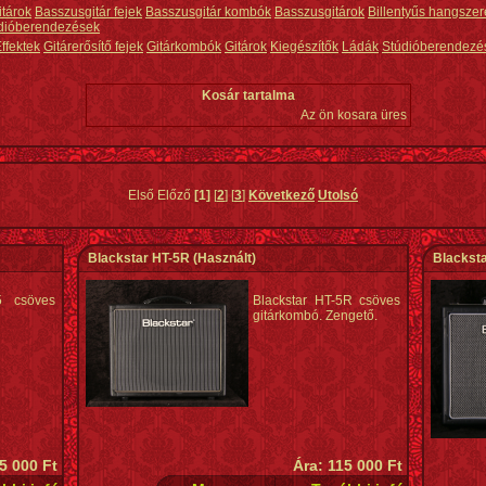
itárok
Basszusgitár fejek
Basszusgitár kombók
Basszusgitárok
Billentyűs hangszer
dióberendezések
ffektek
Gitárerősítő fejek
Gitárkombók
Gitárok
Kiegészítők
Ládák
Stúdióberendezé
Kosár tartalma
Az ön kosara üres
Első Előző
[1]
[
2
] [
3
]
Következő
Utolsó
Blackstar HT-5R
(Használt)
Blacksta
5 csöves
Blackstar HT-5R csöves
gitárkombó. Zengető.
5 000 Ft
Ára: 115 000 Ft