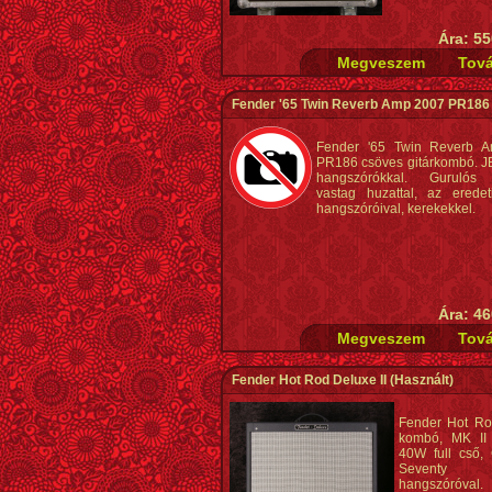
Ára: 55
Fender '65 Twin Reverb Amp 2007 PR186
Fender '65 Twin Reverb 
PR186 csöves gitárkombó. 
hangszórókkal. Gurulós r
vastag huzattal, az erede
hangszóróival, kerekekkel.
Ára: 46
Fender Hot Rod Deluxe II
(Használt)
Fender Hot Ro
kombó, MK II 
40W full cső, 
Seventy 
hangszóróval.