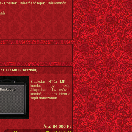
ek
Effektek
Gitárerősítő fejek
Gitárkombók
sek
r HT1r MKII
(Használt)
Blackstar HT-1r MK II
kombó, nagyon szép
állapotban. 1w csöves
kombó, otthonra. Nem a
saját dobozában.
Ára: 84 000 Ft