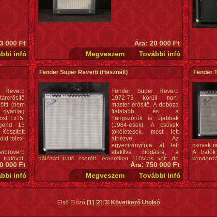
3 000 Ft
Ára: 20 000 Ft
Fender Super Reverb
(Használt)
Fender 
r Reverb
Fender Super Reverb
rerősítő
1972-73 körüli non-
ötti (nem
master erősítő. A doboza
 gyárilag
fiatalabb, és a
ost 1x15,
hangszórók is újabbak
gend 15
(1984-esek). A csövek
Készített
tökéletesek, most lett
öld tolex-
átnézve. Az
egyenirányítója át lett
csövek ne
broverb
alakítva diódásra, a
A trafó
afóval,
hálózati trafó cserélt, eredetileg 110V-os volt, de
kondenzát
0 000 Ft
Ára: 750 000 Ft
minden más eredeti.
Tehát ne
mert a k
Első Előző
[1]
[
2
] [
3
]
Következő
Utolsó