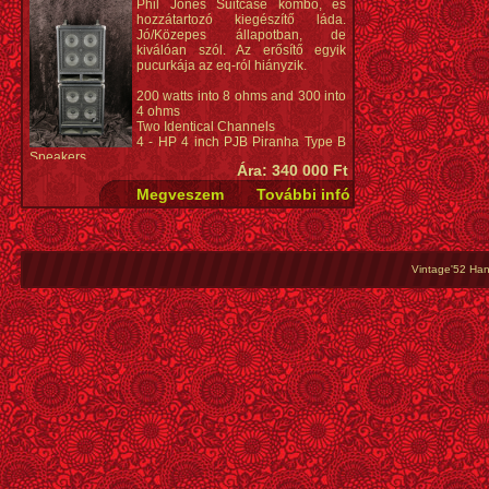
Phil Jones Suitcase kombó, és
hozzátartozó kiegészítő láda.
Jó/Közepes állapotban, de
kiválóan szól. Az erősítő egyik
pucurkája az eq-ról hiányzik.
200 watts into 8 ohms and 300 into
4 ohms
Two Identical Channels
4 - HP 4 inch PJB Piranha Type B
Speakers
Ára: 340 000 Ft
Active/Passive input buttons
Optical limiters
Headphone out
Preamp out
FX loop
Speak-On extension speaker jack
Tuner out
Vintage'52 Hang
Ultra low noise pre amplifier circuit
5-Band graphic EQ
Master Volume control
Bottom-ported Cabinet