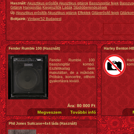
Használt:
Akusztikus erősítők
Akusztikus gitárok
Basszusgitár fejek
Basszus
Gitárok
Hangosítás
Kiegészítők
Ládák
Stúdióberendezések
Új:
Akusztikus erősítők
Akusztikus gitárok
Effektek
Gitárerősítő fejek
Gitárko
Boltjaink:
Vintage'52 Budapest
Fender Rumble 100
(Használt)
Harley Benton H
Fender Rumble 100
Har
basszusgitár kombó.
komb
Esztétikailag nem
makulátlan, de a működik.
Próbára, koncertre, otthoni
gyakorlásra kiváló.
Ára: 80 000 Ft
Phil Jones Suitcase+4x4 láda
(Használt)