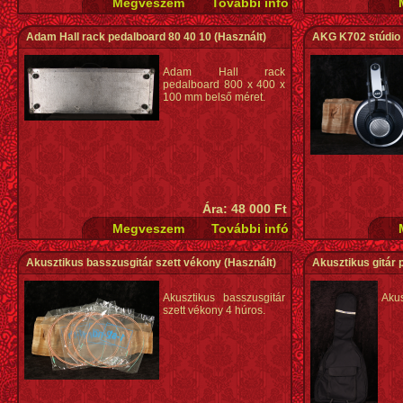
Adam Hall rack pedalboard 80 40 10
(Használt)
AKG K702 stúdio f
Adam Hall rack
pedalboard 800 x 400 x
100 mm belső méret.
Ára: 48 000 Ft
Akusztikus basszusgitár szett vékony
(Használt)
Akusztikus gitár 
Akusztikus basszusgitár
Akus
szett vékony 4 húros.