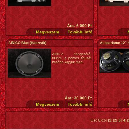
Ára: 6 000 Ft
AlNiCO Blue
(Használt)
Altoparlante 12" 
AlNiCo hangszóró,
8Ohm, a pontos típusát
később kapjuk meg.
Ára: 30 000 Ft
Első Előző
[1]
[
2
] [
3
] [
4
] [