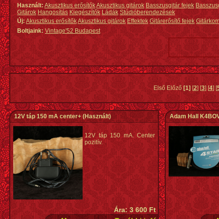
Használt:
Akusztikus erősítők
Akusztikus gitárok
Basszusgitár fejek
Basszus
Gitárok
Hangosítás
Kiegészítők
Ládák
Stúdióberendezések
Új:
Akusztikus erősítők
Akusztikus gitárok
Effektek
Gitárerősítő fejek
Gitárko
Boltjaink:
Vintage'52 Budapest
Első Előző
[1]
[
2
] [
3
] [
4
] [
12V táp 150 mA center+
(Használt)
Adam Hall K4BOV0
12V táp 150 mA. Center
pozitív.
Ára: 3 600 Ft