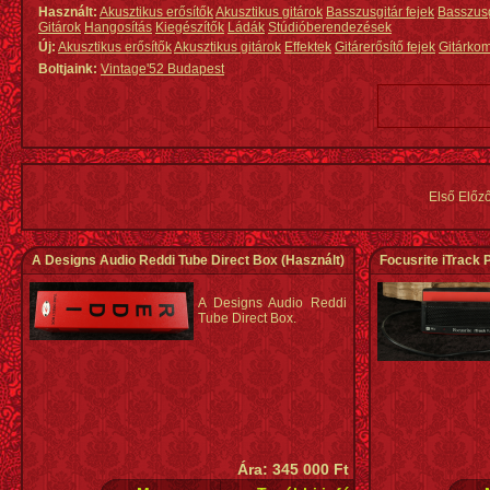
Használt:
Akusztikus erősítők
Akusztikus gitárok
Basszusgitár fejek
Basszus
Gitárok
Hangosítás
Kiegészítők
Ládák
Stúdióberendezések
Új:
Akusztikus erősítők
Akusztikus gitárok
Effektek
Gitárerősítő fejek
Gitárko
Boltjaink:
Vintage'52 Budapest
Első Előz
A Designs Audio Reddi Tube Direct Box
(Használt)
Focusrite iTrack 
A Designs Audio Reddi
Tube Direct Box.
Ára: 345 000 Ft