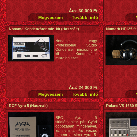
Ára: 30 000 Ft
Noname Kondenzátor mic. kit
(Használt)
Numark HF125 fejh
Noname vagy
Professional Studio
Condenser microphone
kit. Kondenzátor
mikrofon szett.
Ára: 24 000 Ft
RCF Ayra 5
(Használt)
Roland VS-1680 S
RFC Ayra 5
stúdiómonitor pár. Gyári
dobozában, mindenével.
Ez nem a Pro verzió,
hanem a sima Ayra 5.