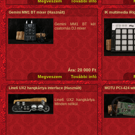
Gemini MM1 BT mixer
(Használt)
IK multimedia iRi
Gemini MM1 BT két
csatornás DJ mixer
Ára: 20 000 Ft
Line6 UX2 hangkártya interface
(Használt)
MOTU PCI-424 wi
Line6 UX2 hangkártya.
Minden nélkül.