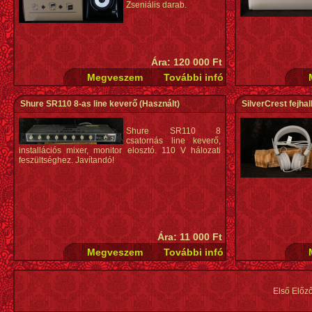
Zseniális darab.
Ára: 120 000 Ft
Shure SR110 8-as line keverő
(Használt)
SilverCrest fejhal
Shure SR110 8
csatornás line keverő,
installációs mixer, monitor elosztó. 110 V hálozati
feszültséghez. Javítandó!
Ára: 11 000 Ft
Első Előz