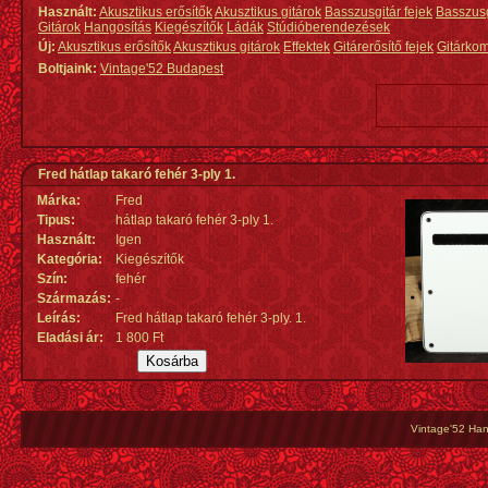
Használt:
Akusztikus erősítők
Akusztikus gitárok
Basszusgitár fejek
Basszus
Gitárok
Hangosítás
Kiegészítők
Ládák
Stúdióberendezések
Új:
Akusztikus erősítők
Akusztikus gitárok
Effektek
Gitárerősítő fejek
Gitárko
Boltjaink:
Vintage'52 Budapest
Fred hátlap takaró fehér 3-ply 1.
Márka:
Fred
Tipus:
hátlap takaró fehér 3-ply 1.
Használt:
Igen
Kategória:
Kiegészítők
Szín:
fehér
Származás
:
-
Leírás:
Fred hátlap takaró fehér 3-ply. 1.
Eladási ár:
1 800 Ft
Vintage'52 Hang